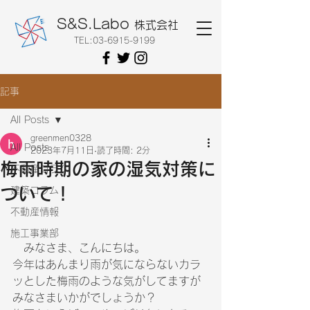
S&S.Labo
株式会社
TEL:
03-6915-9199
記事
All Posts
greenmen0328
All Posts
2023年7月11日
読了時間: 2分
梅雨時期の家の湿気対策に
不動産コラム
ついて！
建築コラム
不動産情報
施工事業部
　みなさま、こんにちは。
今年はあんまり雨が気にならないカラ
ッとした梅雨のような気がしてますが
みなさまいかがでしょうか？