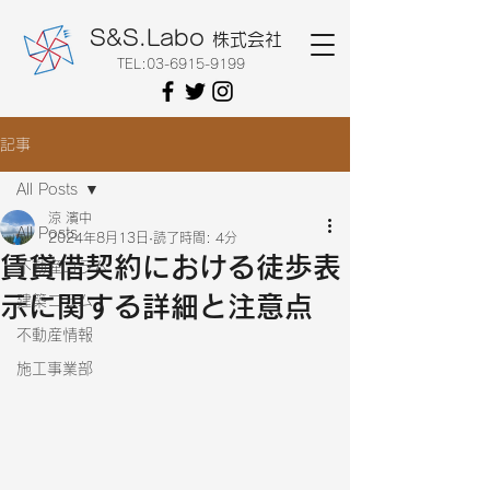
S&S.Labo
株式会社
TEL:
03-6915-9199
記事
All Posts
涼 濱中
All Posts
2024年8月13日
読了時間: 4分
賃貸借契約における徒歩表
不動産コラム
示に関する詳細と注意点
建築コラム
不動産情報
施工事業部