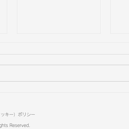
ダイ
原状回復トラブルを避けるた
めのチェックリスト
（クッキー）ポリシー
ights Reserved.