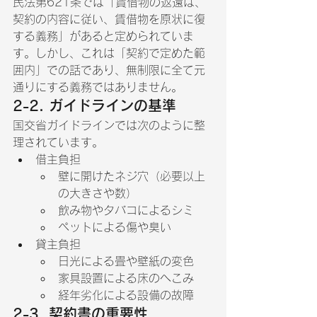
民法第621条では「賃借物の返還は、
契約の内容に従い、賃借物を原状に復
する義務」があると定められていま
す。しかし、これは「契約で定めた範
囲内」での話であり、無制限に全て元
通りにする義務ではありません。
2-2. ガイドラインの基準
国交省ガイドラインでは次のように整
理されています。
借主負担
壁に開けたネジ穴（必要以上
の大きさや数）
飲み物やタバコによるシミ
ペットによる傷や臭い
貸主負担
日光による畳や壁紙の変色
家具設置による床のへこみ
経年劣化による設備の故障
2-3. 契約書の重要性