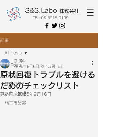
S&S.Labo
株式会社
TEL:
03-6915-9199
記事
All Posts
涼 濱中
All Posts
2025年9月6日
読了時間: 5分
原状回復トラブルを避ける
不動産コラム
ためのチェックリスト
建築コラム
不動産情報
更新日：
2025年9月16日
施工事業部