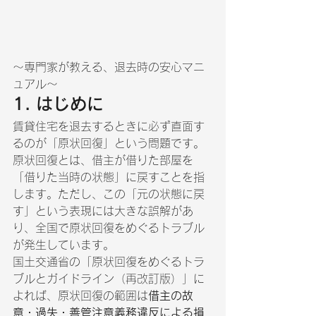
～専門家が教える、退去時の安心マニ
ュアル～
1. はじめに
賃貸住宅を退去するときに必ず直面す
るのが「原状回復」という問題です。
原状回復とは、借主が借りた部屋を
「借りた当時の状態」に戻すことを指
します。ただし、この「元の状態に戻
す」という表現には大きな誤解があ
り、全国で原状回復をめぐるトラブル
が発生しています。
国土交通省の「原状回復をめぐるトラ
ブルとガイドライン（再改訂版）」に
よれば、原状回復の範囲は
借主の故
意・過失・善管注意義務違反による損