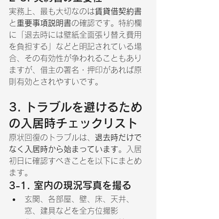
実務上、最も大切なのは
賃貸借契約書
と
重要事項説明書
の確認です。特約欄
に「退去時には壁紙全面張り替え費用
を負担する」などと明記されている場
合、その有効性が争われることもあり
ますが、借主の署名・押印があれば原
則有効とされやすいです。
3. トラブルを避けるため
の入居時チェックリスト
原状回復のトラブルは、
退去時だけで
なく入居時から始まっています
。入居
初日に確認すべきことを以下にまとめ
ます。
3-1. 室内の現況写真を撮る
玄関、各部屋、壁、床、天井、
窓、建具などを全方位撮影