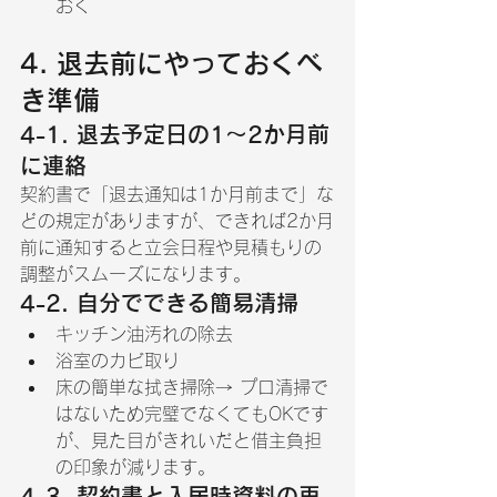
おく
4. 退去前にやっておくべ
き準備
4-1. 退去予定日の1～2か月前
に連絡
契約書で「退去通知は1か月前まで」な
どの規定がありますが、できれば2か月
前に通知すると立会日程や見積もりの
調整がスムーズになります。
4-2. 自分でできる簡易清掃
キッチン油汚れの除去
浴室のカビ取り
床の簡単な拭き掃除→ プロ清掃で
はないため完璧でなくてもOKです
が、見た目がきれいだと借主負担
の印象が減ります。
4-3. 契約書と入居時資料の再