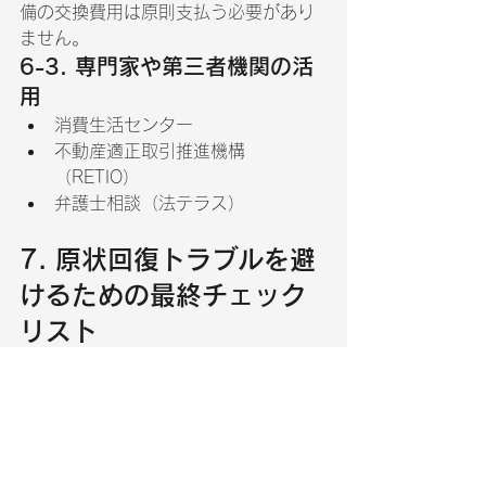
備の交換費用は原則支払う必要があり
ません。
6-3. 専門家や第三者機関の活
用
消費生活センター
不動産適正取引推進機構
（RETIO）
弁護士相談（法テラス）
7. 原状回復トラブルを避
けるための最終チェック
リスト
入居時に室内全体を写真・動画で
記録
傷・汚れをチェックシートに明記
契約書・特約内容を理解
退去前に簡易清掃で印象アップ