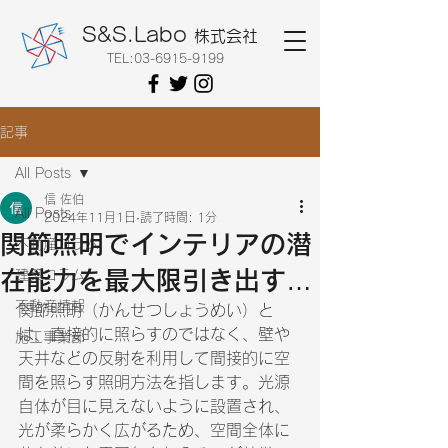
S&S.Labo
株式会社
TEL:
03-6915-9199
記事
All Posts
信 佐伯
All Posts
2024年11月1日
読了時間: 1分
関節照明でインテリアの潜
不動産コラム
在能力を最大限引き出す…
建築コラム
不動産情報
関節照明（かんせつしょうめい）と
は、直接的に照らすのではなく、壁や
施工事業部
天井などの反射を利用して間接的に空
間を照らす照明方法を指します。光源
自体が目に見えないように設置され、
光が柔らかく広がるため、空間全体に